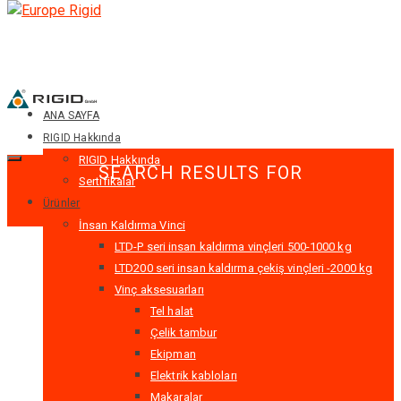
ANA SAYFA
RIGID Hakkında
RIGID Hakkında
SEARCH RESULTS FOR
Sertifikalar
Ürünler
İnsan Kaldırma Vinci
LTD-P seri insan kaldırma vinçleri 500-1000 kg
LTD200 seri insan kaldırma çekiş vinçleri -2000 kg
Vinç aksesuarları
Tel halat
Çelik tambur
Ekipman
Elektrik kabloları
Makaralar