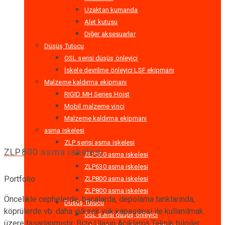
Uzaktan kumanda
Alet kutusu
Diğer aksesuarlar
Düşüş Tutucu
OSL serisi düşüş önleyici
İskele devrilme önleyici LSF ekipmanı
Malzeme kaldırma ekipmanı
RIGID MH Series Hoist
Mobil malzeme vinci
Malzeme kaldırma ekipmanı
asma iskelesi
ZLP serisi asma iskelesi
ZLP800 asma iskelesi
ZLP500 asma iskelesi
ZLP630 asma iskelesi
Portfolio
ZLP800 asma iskelesi
ZLP800 asma iskelesi
Öncelikle cephelerde, bacalarda, depolama tanklarında,
Düşüş Tutucu
köprülerde vb. daha yüksek yük kapasitesi ile kullanılmak
OSL serisi düşüş önleyici
üzere tasarlanmıştır. Bize Ulaşın Açıklama Teknik bilgiler