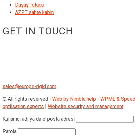
Düşüş Tutucu
AZPT sahte kabin
GET IN TOUCH
RIGID GmbH
Museumstraße 3b/16
Wien Österreich 1070
+43 670 408 29 41
sales@europe-rigid.com
© All rights reserved |
Web by Nimble.help - WPML & Speed
optiisation experts
|
Website security and management
Kullanıcı adı ya da e-posta adresi
Parola