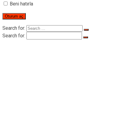
Beni hatırla
Search for:
Search for:
ANA SAYFA
RIGID Hakkında
RIGID Hakkında
Sertifikalar
Ürünler
İnsan Kaldırma Vinci
LTD-P seri insan kaldırma vinçleri 500-
1000 kg
LTD200 seri insan kaldırma çekiş vinçleri
-2000 kg
Vinç aksesuarları
Tel halat
Çelik tambur
Ekipman
Elektrik kabloları