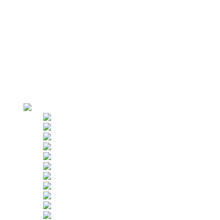
Vinç bağlama kolları
Parapet işkence askı sistemi
AZPT sahte kabin
Neden Biz?
Fabrikaya Genel Bakış
Üretim
Sıkı Denetim
Müşteriler
Uygulamalar
Kiralık