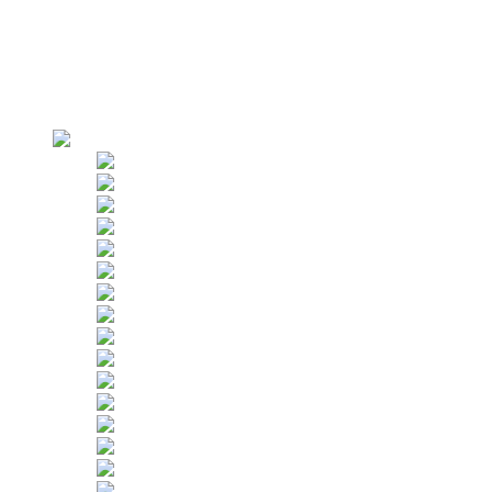
Vizitare fabrică
Producție
Verificări aspre
Clienți
Aplicații (Utilizare)
Închirieri