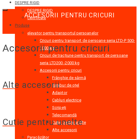
DESPRE RIGID
DESPRE RIGID
ACCESORII PENTRU CRICURI
Certificate
Produse
elevator pentru transportul persoanelor
Cricuri pentru transport de persoane seria LTD-P 500-
Accesorii pentru cricuri
1000 kg
Cricuri de tracțiune pentru transport de persoane
seria LTD200 -2000 kg
Accesorii pentru cricuri
Frânghie de sârmă
Alte accesorii
Tambur de oțel
Adaptor
Cabluri electrice
Scripeți
Telecomandă
Cutie pentru unelte
Cutie pentru unelte
Alte accesorii
Paracăzător