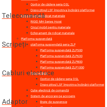
Opritor de cădere seria OSL
Dispozitivul LSF împotriva înclinării platformei
Telecomandă
Echipament de ridicat materiale
RIGID MH Series Hoist
Cricul mobil pentru materiale
Echipament de ridicat materiale
Platforma suspendată
Scripeți
platforma suspendată seria ZLP
Platforma suspendată ZLP500
Platforma suspendată ZLP630
Platforma suspendată ZLP800
Platforma suspendată ZLP1000
Cabluri electrice
Paracăzător
Opritor de cădere seria OSL
Dispozitivul LSF împotriva înclinării platformei
Cutie electrică de comandă
Sistem de ancorare pe acoperiș
Adaptor
Brațe de suspensie