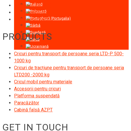
Aplicații (Utilizare)
Contactează-ne
Termeni si conditii
PRODUCTS
Cricuri pentru transport de persoane seria LTD-P 500-
1000 kg
Cricuri de tracțiune pentru transport de persoane seria
LTD200 -2000 kg
Cricul mobil pentru materiale
Accesorii pentru cricuri
Platforma suspendată
Paracăzător
Cabină falsă AZPT
GET IN TOUCH