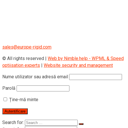
RIGID GmbH
Museumstraße 3b/16
Wien Österreich 1070
+43 670 408 29 41
sales@europe-rigid.com
© All rights reserved |
Web by Nimble.help - WPML & Speed
optiisation experts
|
Website security and management
Nume utilizator sau adresă email
Parolă
Ține-mă minte
Search for: