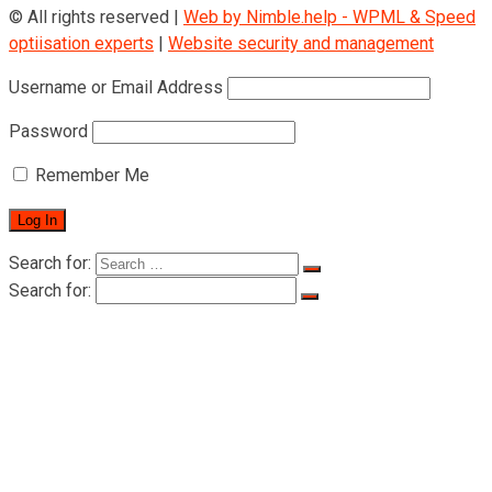
© All rights reserved |
Web by Nimble.help - WPML & Speed
optiisation experts
|
Website security and management
Username or Email Address
Password
Remember Me
Search for:
Search for:
Головна
Про компанію
Про компанію
Сертифікати
Продукти
Пасажирське підйомне обладнання
Підйомники для перевезення осіб серії
LTD-P 500-1000 кг