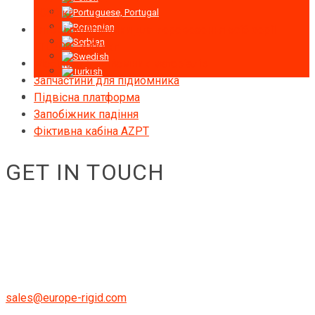
1000 кг
Тягові підйомники для перевезення осіб серії
LTD200 -2000 кг
Мобільний підйомник матеріалів
Запчастини для підйомника
Підвісна платформа
Запобіжник падіння
Фіктивна кабіна AZPT
GET IN TOUCH
RIGID GmbH
Museumstraße 3b/16
Wien Österreich 1070
+43 670 408 29 41
sales@europe-rigid.com