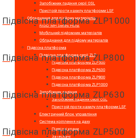
Запобіжник падіння серії OSL
Пристрій проти нахилу платформи LSF
Обладнання для підйому матеріалів
Підвісна платформа ZLP1000
RIGID MH Series Hoist
Мобільний підйомник матеріалів
Обладнання для підйому матеріалів
Підвісна платформа
Підвісна платформа серії ZLP
Підвісна платформа ZLP800
Підвісна платформа ZLP500
Підвісна платформа ZLP630
Підвісна платформа ZLP800
Підвісна платформа ZLP1000
Запобіжник падіння
Підвісна платформа ZLP630
Запобіжник падіння серії OSL
Пристрій проти нахилу платформи LSF
Електричний блок управління
Система кріплення на даху
Підвісні крани
Підвісна платформа ZLP500
Затискачі