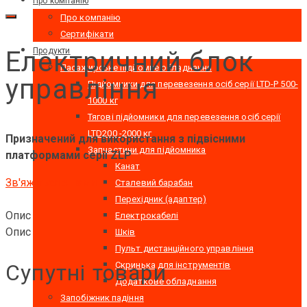
Про компанію
Про компанію
Сертифікати
Електричний блок
Продукти
Пасажирське підйомне обладнання
управління
Підйомники для перевезення осіб серії LTD-P 500-
1000 кг
Тягові підйомники для перевезення осіб серії
LTD200 -2000 кг
Призначений для використання з підвісними
Запчастини для підйомника
платформами серії ZLP
Канат
Зв'яжіться з нами
Сталевий барабан
Перехідник (адаптер)
Опис
Електрокабелі
Опис
Шків
Пульт дистанційного управління
Супутні товари
Скринька для інструментів
Додаткове обладнання
Запобіжник падіння