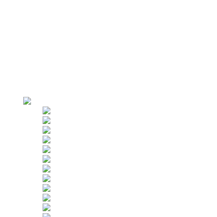
Portalkran
Parapetklämmor
AZPT Falsk kabin
Varför oss
Fabriksöverblick
Produktion
Strikt kontroll
Kunder
Användningsområden
Uthyrning