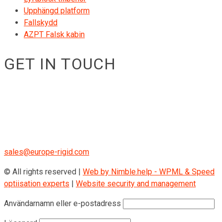
Upphängd platform
Fallskydd
AZPT Falsk kabin
GET IN TOUCH
RIGID GmbH
Museumstraße 3b/16
Wien Österreich 1070
+43 670 408 29 41
sales@europe-rigid.com
© All rights reserved |
Web by Nimble.help - WPML & Speed
optiisation experts
|
Website security and management
Användarnamn eller e-postadress