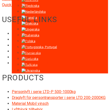
Quick Contact
USEFUL LINKS
OM RIGID
Produkter
Certifikat
Användningsområden
Kontakta oss
Terms and conditions
PRODUCTS
Personlyft i serie LTD-P 500-1000kg
Draglyft för persontransporter i serie LTD 200-2000KG
Material Mobil vinsch
Lyftblock tillbehör