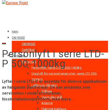
Hem
OM RIGID
OM RIGID
Certifikat
Personlyft i serie LTD-
Produkter
P 500-1000kg
Personlyft
Personlyft i serie LTD-P 500-1000kg
Draglyft för persontransporter i serie LTD 200-
2000KG
Lyftar i serie LTD-P är avsedda för diverse applikationer
Lyftblock tillbehör
av hängande plattformar. De kan användas som
Stållina
servicehiss i vindkraftsturbiner,
Trumrulle i stål
hissinstallationsplattform, med mera.
Adapter
Elektrisk kablage