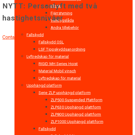
NYTT: Personlyft med två
Block
Fjärrstyrning
hastighetsnivåer
Verktygslåda
Andra tillebehör
Fallskydd
Contact Us
Fallskydd OSL
LSF Tippskyddsanordning
Lyftredskap för material
RIGID MH Series Hoist
Material Mobil vinsch
Lyftredskap för material
Upphängd platform
Serie ZLP upphängd platform
ZLP500 Suspended Plattform
ZLP630 Upphängd plattform
ZLP800 Upphängd plattform
ZLP1000 Upphängd plattform
Fallskydd