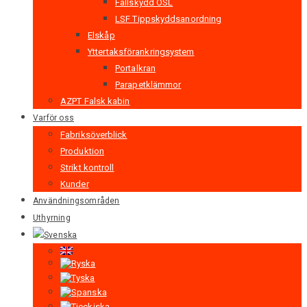
Fallskydd OSL
LSF Tippskyddsanordning
Elskåp
Yttertaksförankringsystem
Portalkran
Parapetklämmor
AZPT Falsk kabin
Varför oss
Fabriksöverblick
Produktion
Strikt kontroll
Kunder
Användningsområden
Uthyrning