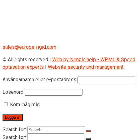
RIGID GmbH
Museumstraße 3b/16
Wien Österreich 1070
+43 670 408 29 41
sales@europe-rigid.com
© All rights reserved |
Web by Nimble.help - WPML & Speed
optiisation experts
|
Website security and management
Användarnamn eller e-postadress
Lösenord
Kom ihåg mig
Search for:
Search for: