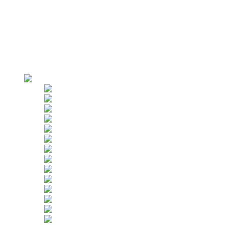
Varför oss
Fabriksöverblick
Produktion
Strikt kontroll
Kunder
Användningsområden
Uthyrning