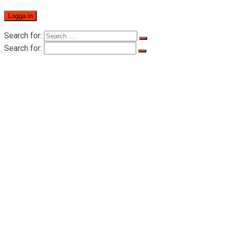
Search for:
Search for:
Hem
OM RIGID
OM RIGID
Certifikat
Produkter
Personlyft
Personlyft i serie LTD-P 500-1000kg
Draglyft för persontransporter i serie LTD
200-2000KG
Lyftblock tillbehör
Stållina
Trumrulle i stål
Adapter
Elektrisk kablage
Block
Fjärrstyrning