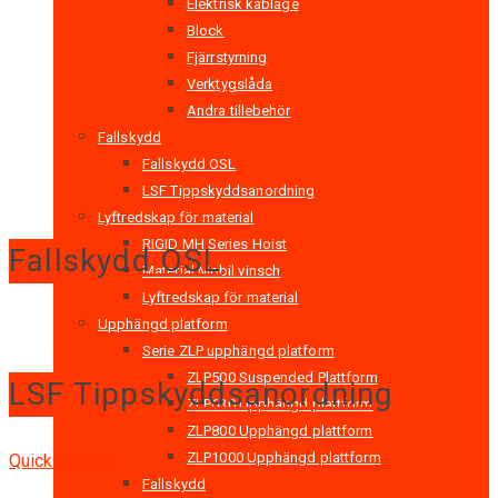
Elektrisk kablage
Block
Fjärrstyrning
Verktygslåda
Andra tillebehör
Fallskydd
Fallskydd OSL
LSF Tippskyddsanordning
Lyftredskap för material
RIGID MH Series Hoist
Fallskydd OSL
Material Mobil vinsch
Lyftredskap för material
Upphängd platform
Serie ZLP upphängd platform
ZLP500 Suspended Plattform
LSF Tippskyddsanordning
ZLP630 Upphängd plattform
ZLP800 Upphängd plattform
ZLP1000 Upphängd plattform
Quick Contact
Fallskydd