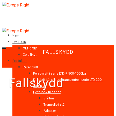
Hem
OM RIGID
OM RIGID
FALLSKYDD
Certifikat
Produkter
Personlyft
Personlyft i serie LTD-P 500-1000kg
Fallskydd
Draglyft för persontransporter i serie LTD 200-
2000KG
Lyftblock tillbehör
Stållina
Trumrulle i stål
Adapter