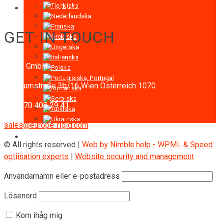
AZPT Falsk kabin
GET IN TOUCH
RIGID GmbH
Museumstraße 3b/16
Wien Österreich 1070
+43 670 408 29 41
sales@europe-rigid.com
© All rights reserved |
Web by Nimble.help - WPML & Speed
optiisation experts
|
Website security and management
Användarnamn eller e-postadress
Lösenord
Kom ihåg mig