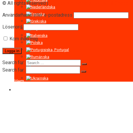
© All rights reserved |
Web by Nimble.help - WPML & Speed opt
Användarnamn eller e-postadress
Lösenord
Kom ihåg mig
Search for:
Search for:
Hem
OM RIGID
OM RIGID
Certifikat
Produkter
Personlyft
Personlyft i serie LTD-P 500-1000kg
Draglyft för persontransporter i serie LTD 
Lyftblock tillbehör