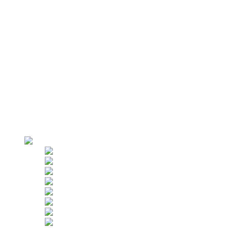
LSF Tippskyddsanordning
Elskåp
Yttertaksförankringsystem
Portalkran
Parapetklämmor
AZPT Falsk kabin
Varför oss
Fabriksöverblick
Produktion
Strikt kontroll
Kunder
Användningsområden
Uthyrning