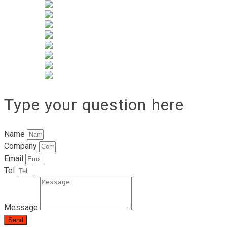
Type your question here
Name
Company
Email
Tel
Message
Send