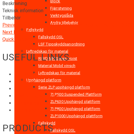
Block
Beskrivning
Fjärrstyrning
Teknisk information
Verktygslåda
Tillbehör
Andra tillebehör
Previous Project
Draglyft för persontransporter i serie LTD 2
Fallskydd
Next Project
Fallskydd OSL
Fallskydd OSL
Quick Contact
LSF Tippskyddsanordning
Lyftredskap för material
USEFUL LINKS
RIGID MH Series Hoist
Material Mobil vinsch
Lyftredskap för material
OM RIGID
Upphängd platform
Produkter
Serie ZLP upphängd platform
Certifikat
ZLP500 Suspended Plattform
Användningsområden
ZLP630 Upphängd plattform
Kontakta oss
ZLP800 Upphängd plattform
Terms and conditions
ZLP1000 Upphängd plattform
Fallskydd
PRODUCTS
Fallskydd OSL