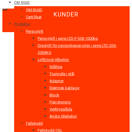
OM RIGID
OM RIGID
KUNDER
Certifikat
Produkter
Personlyft
Personlyft i serie LTD-P 500-1000kg
Draglyft för persontransporter i serie LTD 200-
2000KG
Lyftblock tillbehör
Stållina
Trumrulle i stål
Adapter
Elektrisk kablage
Block
Fjärrstyrning
Verktygslåda
Andra tillebehör
Fallskydd
Fallskydd OSL