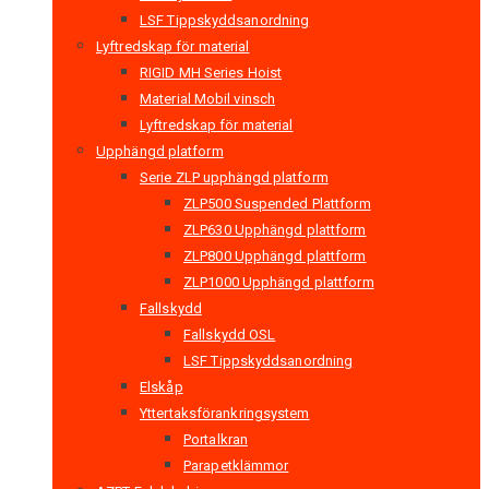
LSF Tippskyddsanordning
Lyftredskap för material
RIGID MH Series Hoist
Material Mobil vinsch
Lyftredskap för material
Upphängd platform
Serie ZLP upphängd platform
ZLP500 Suspended Plattform
ZLP630 Upphängd plattform
ZLP800 Upphängd plattform
ZLP1000 Upphängd plattform
Fallskydd
Fallskydd OSL
LSF Tippskyddsanordning
Elskåp
Yttertaksförankringsystem
Portalkran
Parapetklämmor