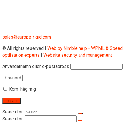
RIGID GmbH
Museumstraße 3b/16
Wien Österreich 1070
+43 670 408 29 41
sales@europe-rigid.com
© All rights reserved |
Web by Nimble.help - WPML & Speed
optiisation experts
|
Website security and management
Användarnamn eller e-postadress
Lösenord
Kom ihåg mig
Search for:
Search for: