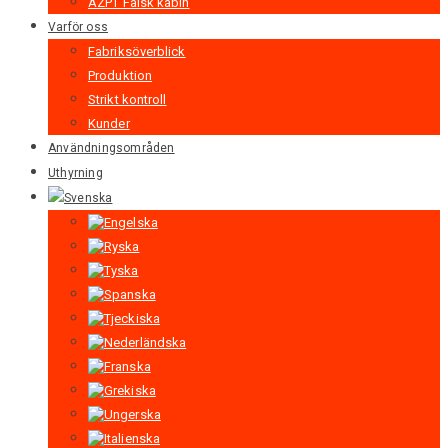
AZPT Falsk kabin
Varför oss
Fabriksöverblick
Produktion
Strikt kontroll
Kunder
Användningsområden
Uthyrning