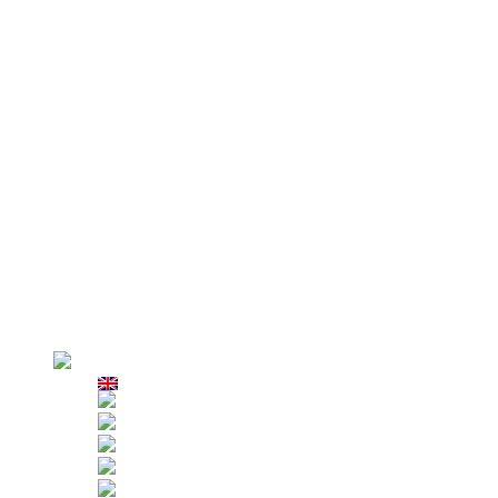
Συσκευή συγκράτησης πτώσης
Συσκευή συγκράτησης πτώσης OSL
LSF κατά της κλίσης της
πλατφόρμας
Hλεκτρικό κουτί ελέγχου
Σύστημα αγκύρωσης οροφής
Βραχίονες ανάρτησης
Σφιγκτήρες περβάζι παραθύρου
Ψεύτικη καμπίνα AZPT
Why Us
Περιήγηση στο εργοστάσιο
Η παραγωγή
Αυστηρός έλεγχος
Οι πελάτες
ΕΦΑΡΜΟΓΗ /ΧΡΗΣΗ/
ΕΝΟΙΚΙΑΣΗ