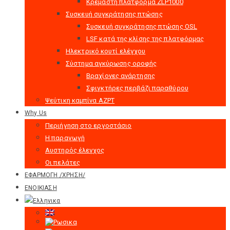
Κρεμαστή πλατφόρμα ZLP1000
Συσκευή συγκράτησης πτώσης
Συσκευή συγκράτησης πτώσης OSL
LSF κατά της κλίσης της πλατφόρμας
Hλεκτρικό κουτί ελέγχου
Σύστημα αγκύρωσης οροφής
Βραχίονες ανάρτησης
Σφιγκτήρες περβάζι παραθύρου
Ψεύτικη καμπίνα AZPT
Why Us
Περιήγηση στο εργοστάσιο
Η παραγωγή
Αυστηρός έλεγχος
Οι πελάτες
ΕΦΑΡΜΟΓΗ /ΧΡΗΣΗ/
ΕΝΟΙΚΙΑΣΗ