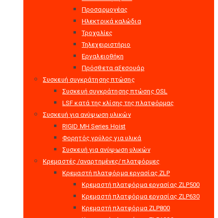
Προσαρμογέας
Ηλεκτρικά καλώδια
Τροχαλίες
Τηλεχειριστήριο
Εργαλειοθήκη
Πρόσθετα αξεσουάρ
Συσκευή συγκράτησης πτώσης
Συσκευή συγκράτησης πτώσης OSL
LSF κατά της κλίσης της πλατφόρμας
Συσκευή για ανύψωση υλικών
RIGID MH Series Hoist
Φορητός γρύλος για υλικά
Συσκευή για ανύψωση υλικών
Κρεμαστές /αναρτημένες/ πλατφόρμες
Κρεμαστή πλατφόρμα εργασίας ZLP
Κρεμαστή πλατφόρμα εργασίας ZLP500
Κρεμαστή πλατφόρμα εργασίας ZLP630
Κρεμαστή πλατφόρμα ZLP800