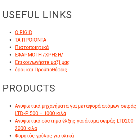
USEFUL LINKS
Ο RIGID
ΤΑ ΠΡΟΙΟΝΤΑ
Πιστοποιητικά
ΕΦΑΡΜΟΓΗ /ΧΡΗΣΗ/
Επικοινωνήστε μαζί μας
όροι και Προϋποθέσεις
PRODUCTS
Ανυψωτικά μηχανήματα για μεταφορά ατόμων σειράς
LTD-P 500 – 1000 κιλά
Ανυψωτικό σύστημα έλξης για άτομα σειράς LTD200-
2000 κιλά
Φορητός γρύλος για υλικά