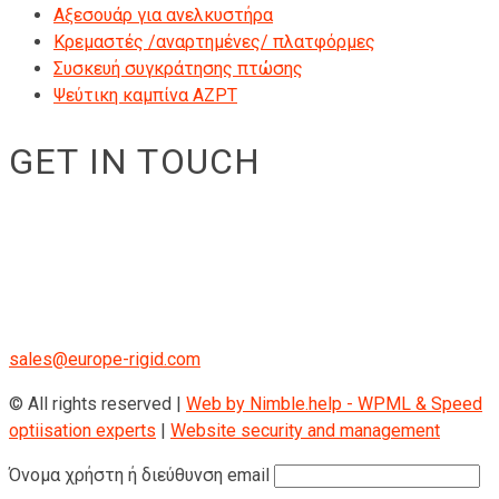
Αξεσουάρ για ανελκυστήρα
Κρεμαστές /αναρτημένες/ πλατφόρμες
Συσκευή συγκράτησης πτώσης
Ψεύτικη καμπίνα AZPT
GET IN TOUCH
RIGID GmbH
Museumstraße 3b/16
Wien Österreich 1070
+43 670 408 29 41
sales@europe-rigid.com
© All rights reserved |
Web by Nimble.help - WPML & Speed
optiisation experts
|
Website security and management
Όνομα χρήστη ή διεύθυνση email