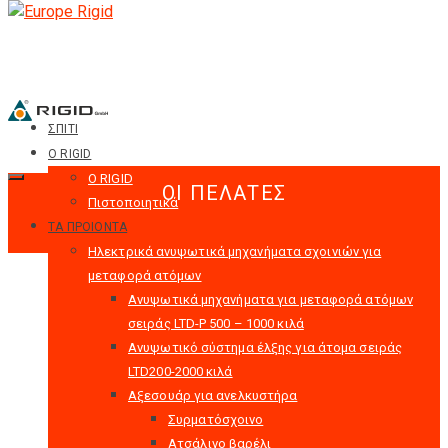
ΣΠΙΤΙ
Ο RIGID
Ο RIGID
ΟΙ ΠΕΛΆΤΕΣ
Πιστοποιητικά
ΤΑ ΠΡΟΙΟΝΤΑ
Hλεκτρικά ανυψωτικά μηχανήματα σχοινιών για
μεταφορά ατόμων
Ανυψωτικά μηχανήματα για μεταφορά ατόμων
σειράς LTD-P 500 – 1000 κιλά
Ανυψωτικό σύστημα έλξης για άτομα σειράς
LTD200-2000 κιλά
Αξεσουάρ για ανελκυστήρα
Συρματόσχοινο
Ατσάλινο βαρέλι