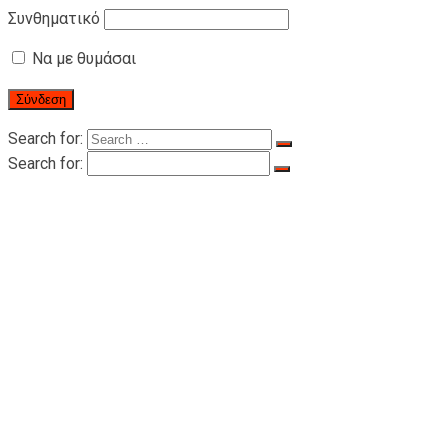
Συνθηματικό
Να με θυμάσαι
Search for:
Search for:
ΣΠΙΤΙ
Ο RIGID
Ο RIGID
Πιστοποιητικά
ΤΑ ΠΡΟΙΟΝΤΑ
Hλεκτρικά ανυψωτικά μηχανήματα σχοινιών
για μεταφορά ατόμων
Ανυψωτικά μηχανήματα για μεταφορά
ατόμων σειράς LTD-P 500 – 1000 κιλά
Ανυψωτικό σύστημα έλξης για άτομα
σειράς LTD200-2000 κιλά
Αξεσουάρ για ανελκυστήρα
Συρματόσχοινο