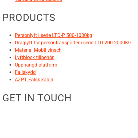
PRODUCTS
Personlyft i serie LTD-P 500-1000kg
Draglyft för persontransporter i serie LTD 200-2000KG
Material Mobil vinsch
Lyftblock tillbehör
Upphängd platform
Fallskydd
AZPT Falsk kabin
GET IN TOUCH
RIGID GmbH
Museumstraße 3b/16
Wien Österreich 1070