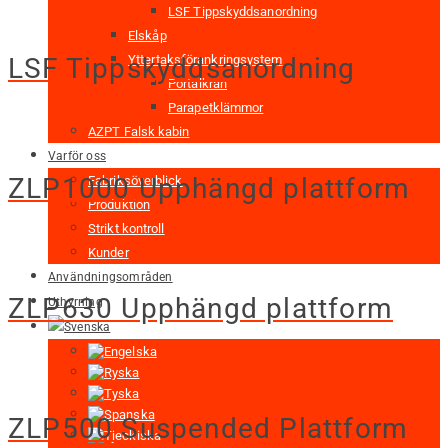
LSF Tippskyddsanordning
Elskåp
Yttertaksförankringsystem
LSF Tippskyddsanordning
Portalkran
Parapetklämmor
AZPT Falsk kabin
Varför oss
ZLP1000 Upphängd plattform
Fabriksöverblick
Produktion
Strikt kontroll
Kunder
Användningsområden
ZLP630 Upphängd plattform
Uthyrning
ZLP500 Suspended Plattform