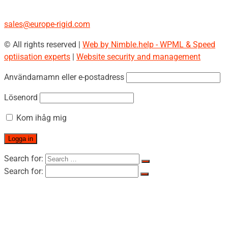
+43 670 408 29 41
sales@europe-rigid.com
© All rights reserved |
Web by Nimble.help - WPML & Speed
optiisation experts
|
Website security and management
Användarnamn eller e-postadress
Lösenord
Kom ihåg mig
Search for:
Search for:
Hem
OM RIGID
OM RIGID
Certifikat