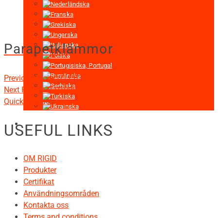
Parapetklämmor
Previous Project
ZLP630 Upphängd plattform
Next Project
ZLP1000 Upphängd plattform
Quick Contact
USEFUL LINKS
OM RIGID
Produkter
Certifikat
Användningsområden
Kontakta oss
Terms and conditions