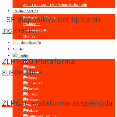
AZPT False Car – Plataforma de elevación
Por que nosotros
LSF dispositivo del tipo anti-
Exhibición de fábrica
Producción
inclinación
Examen estricto
Clientes
Caso de aplicación
Alquiler
ZLP1000 Plataforma
suspendida
ZLP630 Plataforma suspendida