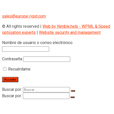
+43 670 408 29 41
sales@europe-rigid.com
© All rights reserved |
Web by Nimble.help - WPML & Speed
optiisation experts
|
Website security and management
Nombre de usuario o correo electrónico
Contraseña
Recuérdame
Buscar por:
Buscar por:
Home
Sobre Rigid