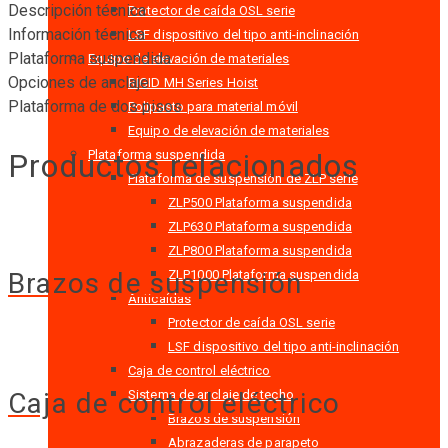
Descripción técnica
Protector de caída OSL serie
Información técnica
LSF dispositivo del tipo anti-inclinación
Plataforma suspendida
Equipo de elevación de materiales
Opciones de anclaje
RIGID MH Series Hoist
Plataforma de dos pisos
Polipasto para material móvil
Equipo de elevación de materiales
Productos relacionados
Plataforma suspendida
Plataforma de suspensión de ZLP serie
ZLP500 Plataforma suspendida
ZLP630 Plataforma suspendida
ZLP800 Plataforma suspendida
ZLP1000 Plataforma suspendida
Brazos de suspensión
Anticaídas
Protector de caída OSL serie
LSF dispositivo del tipo anti-inclinación
Caja de control eléctrico
Sistema de anclaje de techo
Caja de control eléctrico
Brazos de suspensión
Abrazaderas de parapeto