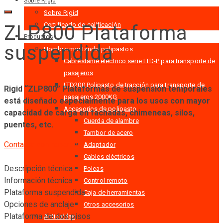
Sobre Rigid
Sobre Rigid
Certificado de calificación
ZLP800 Plataforma
Productos
suspendida
Hombre montando polipastos
Cabrestante eléctrico serie LTD-P para transporte de
pasajeros
LTD200 Polipasto de tracción para transporte de
Rigid “ZLP800” Plataformas de suspensión temporales
pasajeros 2000KG
está diseñado especialmente para los usos con mayor
Accesorios de polipasto
capacidad de carga en fachadas, chimeneas, silos,
Cuerda de alambre
puentes, etc.
Tambor de acero
Contacta con nosotros
Adaptador
Cables eléctricos
Descripción técnica
Poleas
Información técnica
Control remoto
Plataforma suspendida
Caja de herramientas
Opciones de anclaje
Otros accesorios
Plataforma de dos pisos
Anticaídas