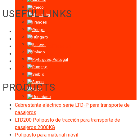
USEFUL LINKS
Sobre Rigid
Products
Certificado de calificación
Caso de aplicación
Contact Us
Términos y Condiciones
PRODUCTS
Cabrestante eléctrico serie LTD-P para transporte de
pasajeros
LTD200 Polipasto de tracción para transporte de
pasajeros 2000KG
Polipasto para material móvil