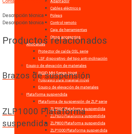
Contacta con nosotros
Adaptador
Cables eléctricos
Descripción técnica
Poleas
Descripción técnica
Control remoto
Caja de herramientas
Productos relacionados
Otros accesorios
Anticaídas
Protector de caída OSL serie
LSF dispositivo del tipo anti-inclinación
Equipo de elevación de materiales
RIGID MH Series Hoist
Brazos de suspensión
Polipasto para material móvil
Equipo de elevación de materiales
Plataforma suspendida
Plataforma de suspensión de ZLP serie
ZLP500 Plataforma suspendida
ZLP1000 Plataforma
ZLP630 Plataforma suspendida
suspendida
ZLP800 Plataforma suspendida
ZLP1000 Plataforma suspendida