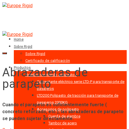
Home
Sobre Rigid
Sobre Rigid
Certificado de calificación
Abrazaderas de
Productos
Hombre montando polipastos
parapeto
Cabrestante eléctrico serie LTD-P para transporte de
pasajeros
LTD200 Polipasto de tracción para transporte de
pasajeros 2000KG
Cuando el parapeto es suficientemente fuerte (
Accesorios de polipasto
concreto reforzado, etc.), las abrazaderas de parapeto
Cuerda de alambre
se pueden sujetar directamente.
Tambor de acero