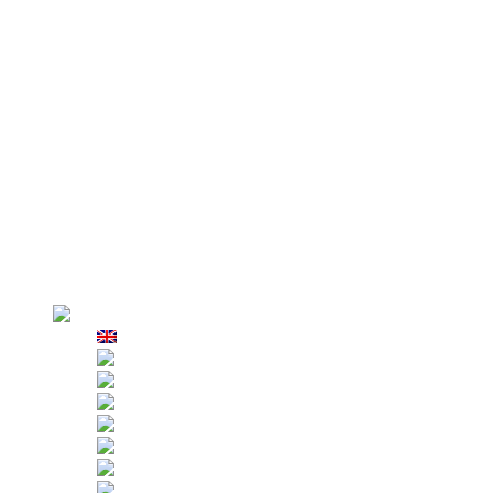
LSF dispositivo del tipo anti-
inclinación
Caja de control eléctrico
Sistema de anclaje de techo
Brazos de suspensión
Abrazaderas de parapeto
AZPT False Car – Plataforma de elevación
Por que nosotros
Exhibición de fábrica
Producción
Examen estricto
Clientes
Caso de aplicación
Alquiler