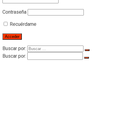
Contraseña
Recuérdame
Buscar por:
Buscar por:
Home
Sobre Rigid
Sobre Rigid
Certificado de calificación
Productos
Hombre montando polipastos
Cabrestante eléctrico serie LTD-P para
transporte de pasajeros
LTD200 Polipasto de tracción para
transporte de pasajeros 2000KG
Accesorios de polipasto
Cuerda de alambre