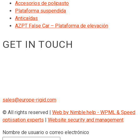
Accesorios de polipasto
Plataforma suspendida
Anticaídas
AZPT False Car – Plataforma de elevación
GET IN TOUCH
RIGID GmbH
Museumstraße 3b/16
Wien Österreich 1070
+43 670 408 29 41
sales@europe-rigid.com
© All rights reserved |
Web by Nimble.help - WPML & Speed
optiisation experts
|
Website security and management
Nombre de usuario o correo electrónico