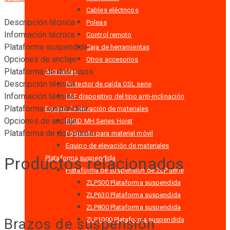
Cables eléctricos
Descripción técnica
Poleas
Información técnica
Control remoto
Plataforma suspendida
Caja de herramientas
Opciones de anclaje
Otros accesorios
Plataforma de dos pisos
Anticaídas
Descripción técnica
Protector de caída OSL serie
Información técnica
LSF dispositivo del tipo anti-inclinación
Plataforma suspendida
Equipo de elevación de materiales
Opciones de anclaje
RIGID MH Series Hoist
Plataforma de dos pisos
Polipasto para material móvil
Equipo de elevación de materiales
Productos relacionados
Plataforma suspendida
Plataforma de suspensión de ZLP serie
ZLP500 Plataforma suspendida
ZLP630 Plataforma suspendida
ZLP800 Plataforma suspendida
ZLP1000 Plataforma suspendida
Brazos de suspensión