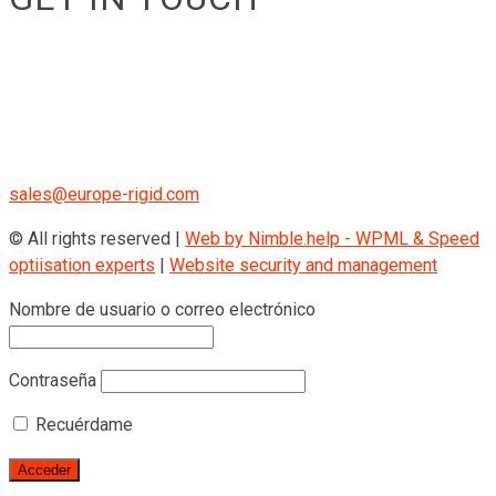
RIGID GmbH
Museumstraße 3b/16
Wien Österreich 1070
+43 670 408 29 41
sales@europe-rigid.com
© All rights reserved |
Web by Nimble.help - WPML & Speed
optiisation experts
|
Website security and management
Nombre de usuario o correo electrónico
Contraseña
Recuérdame