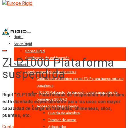
Home
Sobre Rigid
Sobre Rigid
Certificado de calificación
ZLP1000 Plataforma
Productos
suspendida
Hombre montando polipastos
Cabrestante eléctrico serie LTD-P para transporte de
pasajeros
LTD200 Polipasto de tracción para transporte de
Rigid “ZLP1000” Plataformas de suspensión temporales
pasajeros 2000KG
está diseñado especialmente para los usos con mayor
Accesorios de polipasto
capacidad de carga en fachadas, chimeneas, silos,
Cuerda de alambre
puentes, etc.
Tambor de acero
Contacta con nosotros
Adaptador