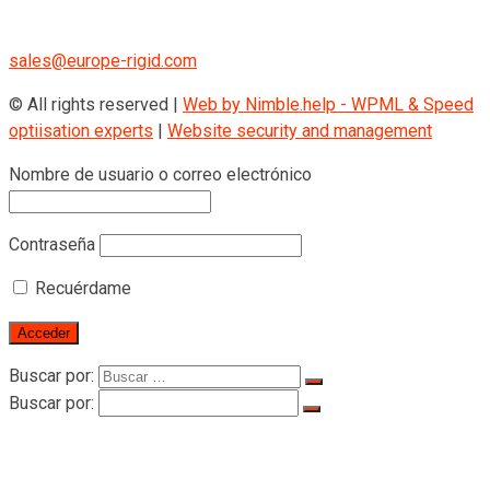
+43 670 408 29 41
sales@europe-rigid.com
© All rights reserved |
Web by Nimble.help - WPML & Speed
optiisation experts
|
Website security and management
Nombre de usuario o correo electrónico
Contraseña
Recuérdame
Buscar por:
Buscar por:
Home
Sobre Rigid
Sobre Rigid