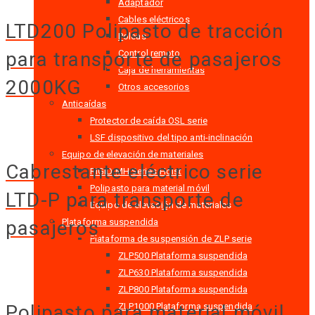
Adaptador
Cables eléctricos
LTD200 Polipasto de tracción
Poleas
Control remoto
para transporte de pasajeros
Caja de herramientas
2000KG
Otros accesorios
Anticaídas
Protector de caída OSL serie
LSF dispositivo del tipo anti-inclinación
Equipo de elevación de materiales
Cabrestante eléctrico serie
RIGID MH Series Hoist
Polipasto para material móvil
LTD-P para transporte de
Equipo de elevación de materiales
Plataforma suspendida
pasajeros
Plataforma de suspensión de ZLP serie
ZLP500 Plataforma suspendida
ZLP630 Plataforma suspendida
ZLP800 Plataforma suspendida
ZLP1000 Plataforma suspendida
Polipasto para material móvil