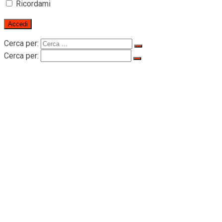
Ricordami
Cerca per:
Cerca per:
Inizio
SUL RIGID
SUL RIGID
Certificati
Products
sollevatore per il trasporto delle persone
LTD-P paranchi elettrici a fune passante
per il trasporto delle persone 500-1000KG
Sollevatori a trazione per trasporto
persone serie LTD200 -2000 kg
Accessori per sollevatore
Fune metallica
Tamburo d’acciaio
Adattatore
Cablaggi elettrici