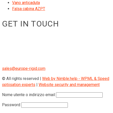
Vano anticaduta
Falsa cabina AZPT
GET IN TOUCH
RIGID GmbH
Museumstraße 3b/16
Wien Österreich 1070
+43 670 408 29 41
sales@europe-rigid.com
© All rights reserved |
Web by Nimble.help - WPML & Speed
optiisation experts
|
Website security and management
Nome utente o indirizzo email
Password