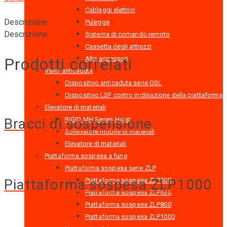
Cablaggi elettrici
Descrizione
Pulegge
Descrizione
Sistema di comando remoto
Cassetta degli attrezzi
Prodotti correlati
Altri accessori
Vano anticaduta
Dispositivo anticaduta serie OSL
Dispositivo LSF contro inclinazione della piattaforma
Elevatore di materiali
RIGID MH Series Hoist
Bracci di sospensione
Sollevatore mobile di materiali
Elevatore di materiali
Piattaforma sospesa a fune
Piattaforma sospesa serie ZLP
Piattaforma sospesa ZLP500
Piattaforma sospesa ZLP1000
Piattaforma sospesa ZLP630
Piattaforma sospesa ZLP800
Piattaforma sospesa ZLP1000