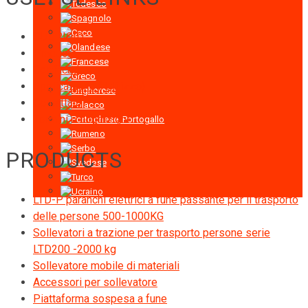
SUL RIGID
Products
Certificati
Applicazione ( Utilizzo)
Contattaci
Termini e condizioni
PRODUCTS
LTD-P paranchi elettrici a fune passante per il trasporto
delle persone 500-1000KG
Sollevatori a trazione per trasporto persone serie
LTD200 -2000 kg
Sollevatore mobile di materiali
Accessori per sollevatore
Piattaforma sospesa a fune