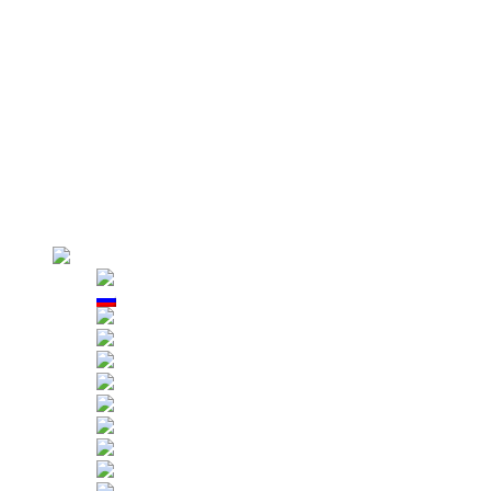
Sistemi di ancoraggio
Bracci di sospensione
Morsetti di fissaggio per parapetto
Falsa cabina AZPT
Perchè noi
Visita dell’impianto
Produzione
Rigido controllo
Clienti
Applicazione ( Utilizzo)
Locazione