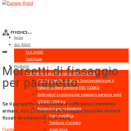
Inizio
SUL RIGID
SUL RIGID
Certificati
Morsetti di fissaggio
Products
sollevatore per il trasporto delle persone
per parapetto
LTD-P paranchi elettrici a fune passante per il
trasporto delle persone 500-1000KG
Sollevatori a trazione per trasporto persone serie
LTD200 -2000 kg
Se il parapetto è resistente a sufficienza (cemento
Accessori per sollevatore
armato, ecc.), i morsetti di fissaggio possono essere
Fune metallica
fissati direttamente su di esso.
Tamburo d’acciaio
Contattaci
Adattatore