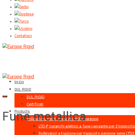
Contattaci
Inizio
SUL RIGID
SUL RIGID
Certificati
Fune metallica
Products
sollevatore per il trasporto delle persone
LTD-P paranchi elettrici a fune passante per il traspo
Sollevatori a trazione per trasporto persone serie LTD