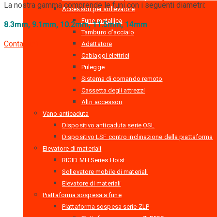
La nostra gamma comprende le funi con i seguenti diametri:
Accessori per sollevatore
Fune metallica
8.3mm, 9.1mm, 10.2mm, 11.5mm, 14mm
Tamburo d’acciaio
Contattaci
Adattatore
Cablaggi elettrici
Pulegge
Sistema di comando remoto
Cassetta degli attrezzi
Altri accessori
Vano anticaduta
Dispositivo anticaduta serie OSL
Dispositivo LSF contro inclinazione della piattaforma
Elevatore di materiali
RIGID MH Series Hoist
Sollevatore mobile di materiali
Elevatore di materiali
Piattaforma sospesa a fune
Piattaforma sospesa serie ZLP