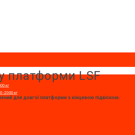
лу платформи LSF
00 кг
0 -2000 кг
чений для довгої платформи з кінцевою підвіскою.