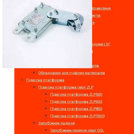
Шків
Пульт дистанційного управління
Скринька для інструментів
Додаткове обладнання
Запобіжник падіння
Запобіжник падіння серії OSL
Пристрій проти нахилу платформи LSF
Обладнання для підйому матеріалів
RIGID MH Series Hoist
Мобільний підйомник матеріалів
Обладнання для підйому матеріалів
Підвісна платформа
Підвісна платформа серії ZLP
Підвісна платформа ZLP500
Підвісна платформа ZLP630
Підвісна платформа ZLP800
Підвісна платформа ZLP1000
Запобіжник падіння
Запобіжник падіння серії OSL