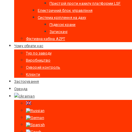
Пристрій проти нахилу платформи LSF
Електричний блок управління
Система кріплення на даху
Підвісні крани
Затискачі
Фіктивна кабіна AZPT
Чому обрати нас
Тур по заводу
Виробництво
Суворий контроль
Клієнти
Застосування
Оренда