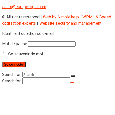
sales@europe-rigid.com
© All rights reserved |
Web by Nimble.help - WPML & Speed
optiisation experts
|
Website security and management
Identifiant ou adresse e-mail
Mot de passe
Se souvenir de moi
Search for:
Search for:
Accueil
A propos de Rigid
A propos de Rigid
Certificats
Produits