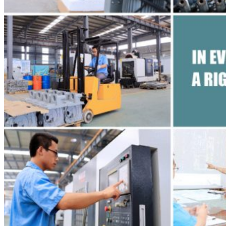
Câbles électriques
Poulies
Télécommande
Boîte à outils
Autres accessoires
Dispositif Antichute
Dispositif Antichute OSL
Dispositif anti-basculement LSF
Appareil de levage de matériel
RIGID MH Series Hoist
Appareil de levage de matériel mobile
Appareil de levage de matériel
Plateformes suspendues
ZLP Plateformes suspendues
Plateforme suspendue ZLP500
Plateforme suspendue ZLP630
Plateforme suspendue ZLP800
Plateforme suspendue ZLP1000