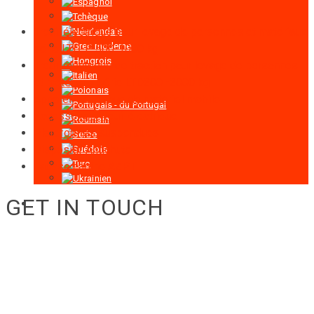
Treuil électrique pour levage de personnes et matériaux
série LTD-P 500-1000 kg
Treuil électrique de traction pour levage de personnes
et matériaux série LTD200 -2000 kg
Appareil de levage de matériel mobile
Accessoires Treuil électrique
Plateformes suspendues
Dispositif Antichute
Fausse cabine AZPT
GET IN TOUCH
RIGID GmbH
Museumstraße 3b/16
Wien Österreich 1070
+43 670 408 29 41