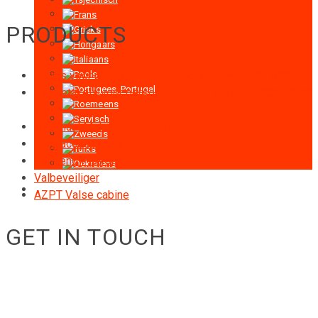
PRODUCTS
Takels voor personenvervoer serie LTD-P 500-1000 kg
Tractietakels voor personenvervoer serie LTD200 -2000
kg
Materiaal Mobiele Hijstakel
Takelaccessoires
Hangend Platform
Valbeveiliger
AZPT Valse cabine
GET IN TOUCH
RIGID GmbH
Museumstraße 3b/16
Wien Österreich 1070