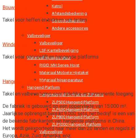
Katrol
Bouwsector
Afstandsbediening
Takel voor heffen en trekken van lasten
Gereedschapskist
Andere accessoires
Valbeveiliger
Valbeveiliger
Windenergie
LSF-Kantelbeveiliging
Takel voor servicelift en hangende platforms
Materiaal hijsapparatuur
RIGID MH Series Hoist
Materiaal Mobiele Hijstakel
Materiaal hijsapparatuur
Hangende platforms
Hangend Platform
Takel en valbeveiliging voor tijdelijke en permanente toegang
Hangende platform uit de ZLP-serie
ZLP500 Hangend Platform
De fabriek is gebouwd op een oppervlakte van 15.000 m².
ZLP630 Hangend Platform
Jaarlijkse opbrengst bereikt 9.000 sets, het bedrijf is een van
ZLP800 Hangend Platform
de bekende fabrikanten van hangende platforms in China.
ZLP1000 Hangend Platform
Het wordt geëxporteerd naar meer dan 20 landen en regio's in
Valbeveiliger
Europa, Azië, Zuid-Amerika, enz.