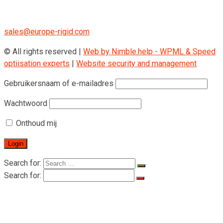
+43 670 408 29 41
sales@europe-rigid.com
© All rights reserved |
Web by Nimble.help - WPML & Speed
optiisation experts
|
Website security and management
Gebruikersnaam of e-mailadres
Wachtwoord
Onthoud mij
Search for:
Search for:
Startpagina
Over RIGID
Over RIGID