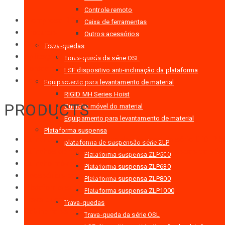
Controle remoto
A empresa RIGID
Caixa de ferramentas
Produtos
Outros acessórios
Certificados
Trava-quedas
Aplicação (Utilização)
Trava-queda da série OSL
Contacte-nos
LSF dispositivo anti-inclinação da plataforma
Termos e Condições
Equipamento para levantamento de material
RIGID MH Series Hoist
PRODUCTS
Guincho móvel do material
Equipamento para levantamento de material
Plataforma suspensa
Guinchos para o transporte de pessoas da série LTD-P 
plataforma de suspensão série ZLP
Guinchos de tração para o transporte de pessoas da sér
Plataforma suspensa ZLP500
Guincho móvel do material
Plataforma suspensa ZLP630
Acessórios para o guincho
Plataforma suspensa ZLP800
Plataforma suspensa
Plataforma suspensa ZLP1000
Trava-quedas
Trava-quedas
Cabine falsa AZPT
Trava-queda da série OSL