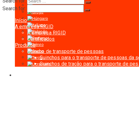
Search for:
Search for:
Início
A empresa RIGID
A empresa RIGID
Certificados
Produtos
guincho de transporte de pessoas
Guinchos para o transporte de pessoas da 
Guinchos de tração para o transporte de pe
Acessórios para o guincho
Cabo de aço
Tambor de aço
Adaptador
Cabos elétricos
Polias
Controle remoto
Caixa de ferramentas
Outros acessórios
Trava-quedas
Trava-queda da série OSL
LSF dispositivo anti-inclinação da plataform