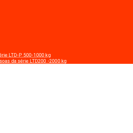
série LTD-P 500-1000 kg
ssoas da série LTD200 -2000 kg
a