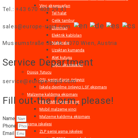
Vinç aksesuarları
Tel.: +43 670 408 29 41
Tel halat
Çelik tambur
sales@europe-rigid.com
Ekipman
Elektrik kabloları
Museumstraße 3b/16, 1070 Wien, Austria
Makaralar
Uzaktan kumanda
Alet kutusu
Service Department
Diğer aksesuarlar
Düşüş Tutucu
OSL serisi düşüş önleyici
service@europe-rigid.com
İskele devrilme önleyici LSF ekipmanı
Malzeme kaldırma ekipmanı
Fill out the form, please!
RIGID MH Series Hoist
Mobil malzeme vinci
Malzeme kaldırma ekipmanı
Name
asma iskelesi
Phone
ZLP serisi asma iskelesi
Email