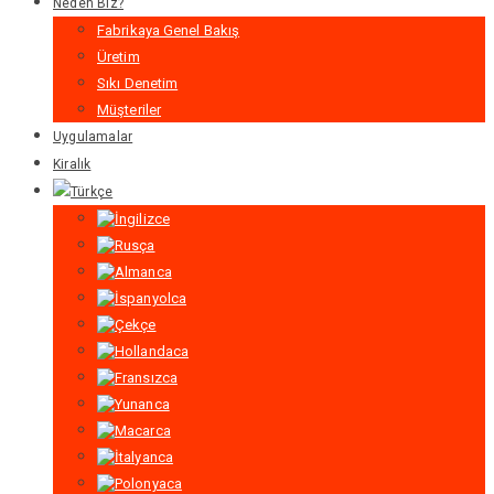
Neden Biz?
Fabrikaya Genel Bakış
Üretim
Sıkı Denetim
Müşteriler
Uygulamalar
Kiralık