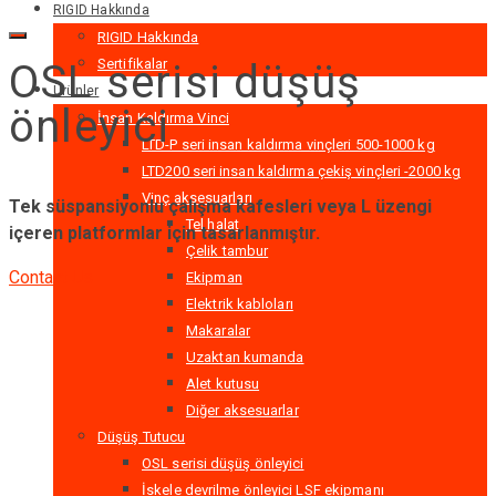
RIGID Hakkında
RIGID Hakkında
Sertifikalar
OSL serisi düşüş
Ürünler
önleyici
İnsan Kaldırma Vinci
LTD-P seri insan kaldırma vinçleri 500-1000 kg
LTD200 seri insan kaldırma çekiş vinçleri -2000 kg
Vinç aksesuarları
Tek süspansiyonlu çalışma kafesleri veya L üzengi
Tel halat
içeren platformlar için tasarlanmıştır.
Çelik tambur
Contact Us
Ekipman
Elektrik kabloları
Makaralar
Uzaktan kumanda
Alet kutusu
Diğer aksesuarlar
Düşüş Tutucu
OSL serisi düşüş önleyici
İskele devrilme önleyici LSF ekipmanı