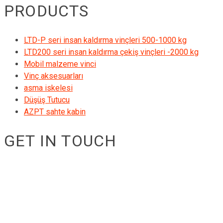
PRODUCTS
LTD-P seri insan kaldırma vinçleri 500-1000 kg
LTD200 seri insan kaldırma çekiş vinçleri -2000 kg
Mobil malzeme vinci
Vinç aksesuarları
asma iskelesi
Düşüş Tutucu
AZPT sahte kabin
GET IN TOUCH
RIGID GmbH
Museumstraße 3b/16
Wien Österreich 1070
+43 670 408 29 41