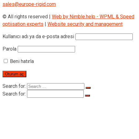
sales@europe-rigid.com
© All rights reserved |
Web by Nimble.help - WPML & Speed
optiisation experts
|
Website security and management
Kullanıcı adı ya da e-posta adresi
Parola
Beni hatırla
Search for:
Search for:
ANA SAYFA
RIGID Hakkında
RIGID Hakkında
Sertifikalar
Ürünler
İnsan Kaldırma Vinci