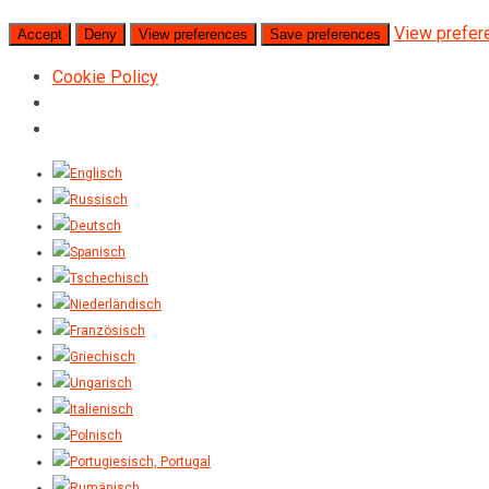
View prefer
Accept
Deny
View preferences
Save preferences
Cookie Policy