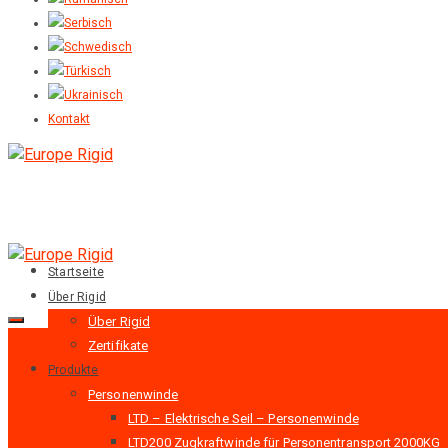
Kontakt
Startseite
Über Rigid
Über Rigid
Zertifikate
Produkte
Personenwinde
LTD – Elektrische Seil – Personenwinde
LTD200 Zugkraftwinde für Personentransport 2000KG