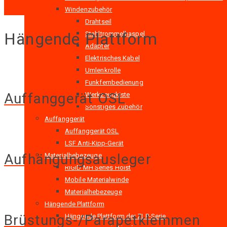
Windenzubehör
Drahtseil
Hängende Plattform
Stahltrommelhaspel
Adapter
Elektrisches Kabel
Umlenkrolle
Funkfernbedienung
Auffanggerät OSL
Werkzeugkiste
Sonstiges Zubehör
Auffanggerät
Auffanggerät OSL
LSF Anti-Kipp-Gerät
Aufhängungsausleger
Materialhebezeuge
RIGID MH Series Hoist
Mobile Materialwinde
Materialhebezeuge
Hängende Plattform
Brüstungs-/Parapetklemmen
Hängende Plattform der ZLP-Serie