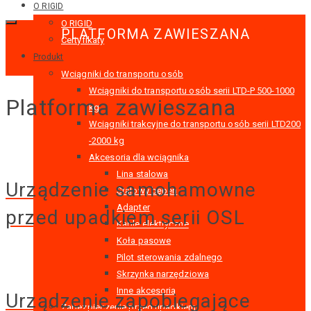
O RIGID
O RIGID
PLATFORMA ZAWIESZANA
Certyfikaty
Produkt
Wciągniki do transportu osób
Wciągniki do transportu osób serii LTD-P 500-1000
Platforma zawieszana
kg
Wciągniki trakcyjne do transportu osób serii LTD200
-2000 kg
Akcesoria dla wciągnika
Lina stalowa
Urządzenie samohamowne
Stalowy bęben
Adapter
przed upadkiem serii OSL
Kable elektryczne
Koła pasowe
Pilot sterowania zdalnego
Skrzynka narzędziowa
Inne akcesoria
Urządzenie zapobiegające
Zabezpieczenie przed upadkiem