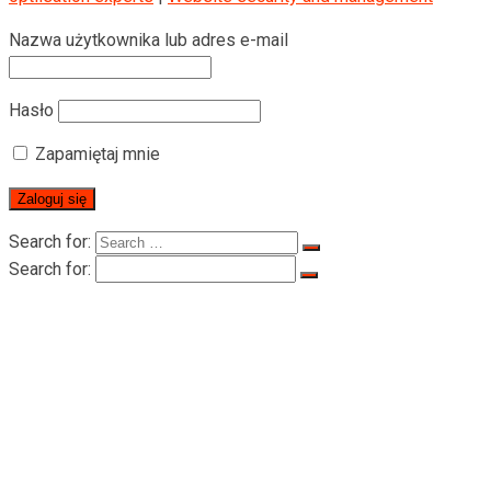
Nazwa użytkownika lub adres e-mail
Hasło
Zapamiętaj mnie
Search for:
Search for:
Strona Główna
O RIGID
O RIGID
Certyfikaty
Produkt
Wciągniki do transportu osób
Wciągniki do transportu osób serii LTD-P
500-1000 kg
Wciągniki trakcyjne do transportu osób