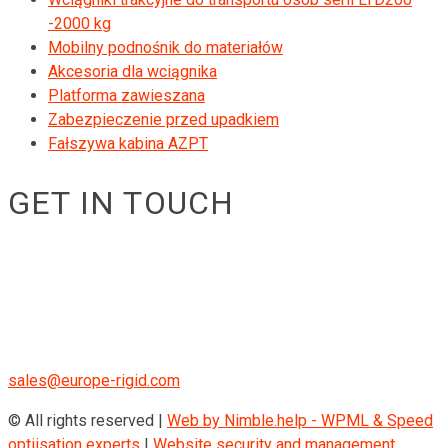
-2000 kg
Mobilny podnośnik do materiałów
Akcesoria dla wciągnika
Platforma zawieszana
Zabezpieczenie przed upadkiem
Fałszywa kabina AZPT
GET IN TOUCH
RIGID GmbH
Museumstraße 3b/16
Wien Österreich 1070
+43 670 408 29 41
sales@europe-rigid.com
© All rights reserved |
Web by Nimble.help - WPML & Speed
optiisation experts
|
Website security and management