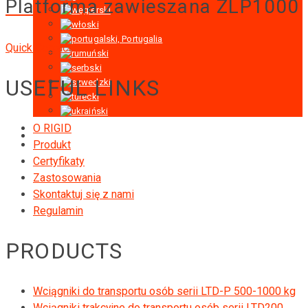
Platforma zawieszana ZLP1000
Quick Contact
USEFUL LINKS
O RIGID
Produkt
Certyfikaty
Zastosowania
Skontaktuj się z nami
Regulamin
PRODUCTS
Wciągniki do transportu osób serii LTD-P 500-1000 kg
Wciągniki trakcyjne do transportu osób serii LTD200