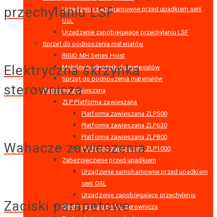
przechylaniu LSF
Urządzenie samohamowne przed upadkiem serii
OSL
Urządzenie zapobiegające przechylaniu LSF
Sprzęt do podnoszenia materiałów
RIGID MH Series Hoist
Elektryczna skrzynka
Mobilny podnośnik do materiałów
Sprzęt do podnoszenia materiałów
sterownicza
Platforma zawieszana
ZLP Platforma zawieszana
Platforma zawieszana ZLP500
Platforma zawieszana ZLP630
Platforma zawieszana ZLP800
Wahacze zawieszenia
Platforma zawieszana ZLP1000
Zabezpieczenie przed upadkiem
Urządzenie samohamowne przed upadkiem
serii OSL
Urządzenie zapobiegające przechyleniu
Zaciski parapetowe
Elektryczna skrzynka sterownicza