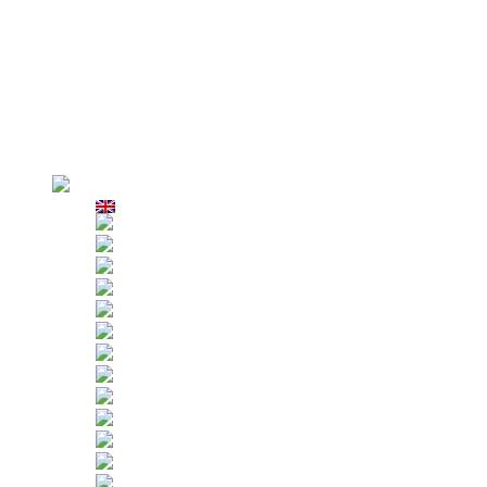
Fałszywa kabina AZPT
Dlaczego my
Przegląd fabryki
Produkcja
Ścisła kontrola
Klienci
Zastosowania
Wynajem