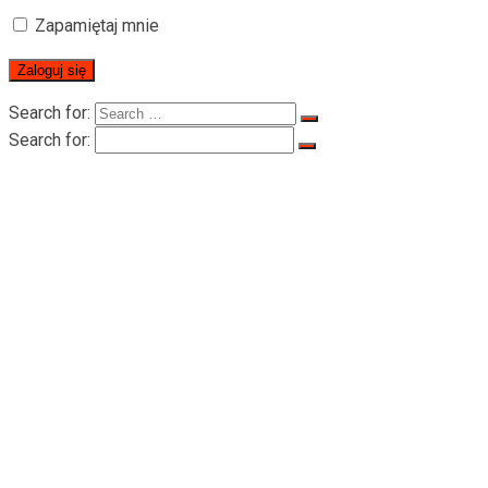
Zapamiętaj mnie
Search for:
Search for:
Strona Główna
O RIGID
O RIGID
Certyfikaty
Produkt
Wciągniki do transportu osób
Wciągniki do transportu osób serii LTD-P 5
Wciągniki trakcyjne do transportu osób seri
Akcesoria dla wciągnika
Lina stalowa
Stalowy bęben
Adapter
Kable elektryczne
Koła pasowe
Pilot sterowania zdalnego