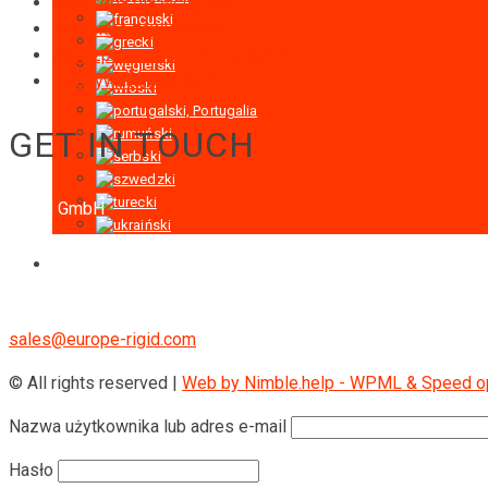
Akcesoria dla wciągnika
Platforma zawieszana
Zabezpieczenie przed upadkiem
Fałszywa kabina AZPT
GET IN TOUCH
RIGID GmbH
Museumstraße 3b/16
Wien Österreich 1070
+43 670 408 29 41
sales@europe-rigid.com
© All rights reserved |
Web by Nimble.help - WPML & Speed opt
Nazwa użytkownika lub adres e-mail
Hasło