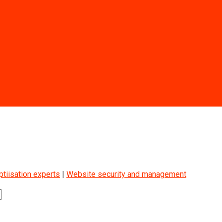
iisation experts
|
Website security and management