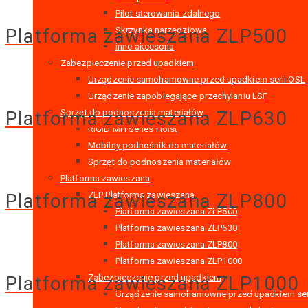
Pilot sterowania zdalnego
Platforma zawieszana ZLP500
Skrzynka narzędziowa
Inne akcesoria
Zabezpieczenie przed upadkiem
Urządzenie samohamowne przed upadkiem serii OSL
Urządzenie zapobiegające przechylaniu LSF
Platforma zawieszana ZLP630
Sprzęt do podnoszenia materiałów
RIGID MH Series Hoist
Mobilny podnośnik do materiałów
Sprzęt do podnoszenia materiałów
Platforma zawieszana
Platforma zawieszana ZLP800
ZLP Platforma zawieszana
Platforma zawieszana ZLP500
Platforma zawieszana ZLP630
Platforma zawieszana ZLP800
Platforma zawieszana ZLP1000
Platforma zawieszana ZLP1000
Zabezpieczenie przed upadkiem
Urządzenie samohamowne przed upadkiem ser