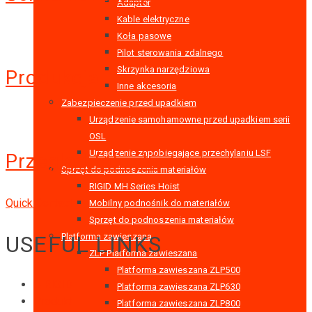
Adapter
Kable elektryczne
Koła pasowe
Pilot sterowania zdalnego
Skrzynka narzędziowa
Produkcja
Inne akcesoria
Zabezpieczenie przed upadkiem
Urządzenie samohamowne przed upadkiem serii
OSL
Urządzenie zapobiegające przechylaniu LSF
Przegląd fabryki
Sprzęt do podnoszenia materiałów
RIGID MH Series Hoist
Quick Contact
Mobilny podnośnik do materiałów
Sprzęt do podnoszenia materiałów
USEFUL LINKS
Platforma zawieszana
ZLP Platforma zawieszana
Platforma zawieszana ZLP500
O RIGID
Platforma zawieszana ZLP630
Produkt
Platforma zawieszana ZLP800