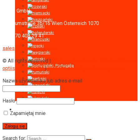
RIGID GmbH
Museumstraße 3b/16
Wien Österreich 1070
+43 670 408 29 41
sales@europe-rigid.com
© All rights reserved |
Web by Nimble.help - WPML & Speed
optiisation experts
|
Website security and management
Nazwa użytkownika lub adres e-mail
Hasło
Zapamiętaj mnie
Search for: