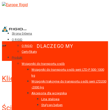
Strona Główna
O RIGID
DLACZEGO MY
O RIGID
Certyfikaty
Produkt
Wciągniki do transportu osób
Wciągniki do transportu osób serii LTD-P 500-1000
kg
Klienci
Wciągniki trakcyjne do transportu osób serii LTD200
-2000 kg
Akcesoria dla wciągnika
Lina stalowa
Stalowy bęben
Ścisła kontrola