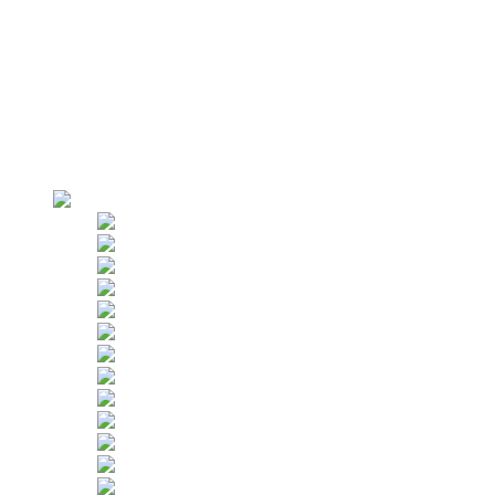
Zaciski parapetowe
Fałszywa kabina AZPT
Dlaczego my
Przegląd fabryki
Produkcja
Ścisła kontrola
Klienci
Zastosowania
Wynajem