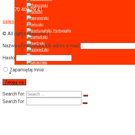
+43 670 408 29 41
sales@europe-rigid.com
© All rights reserved |
Web by Nimble.help - WPML & Speed opt
Nazwa użytkownika lub adres e-mail
Hasło
Zapamiętaj mnie
Search for:
Search for:
Strona Główna
O RIGID
O RIGID
Certyfikaty