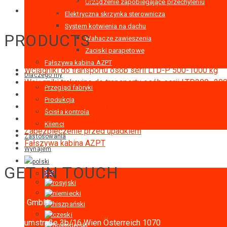
Urządzenie zapobiegające przechyleniu
Regulamin
Elektryczna skrzynka sterownicza
System kotwienia na dachu
PRODUCTS
Wahacze zawieszenia
Zaciski parapetowe
Fałszywa kabina AZPT
Wciągniki do transportu osób serii LTD-P 500-1000 kg
Dlaczego my
Wciągniki trakcyjne do transportu osób serii LTD200 -20
Przegląd fabryki
Mobilny podnośnik do materiałów
Produkcja
Akcesoria dla wciągnika
Ścisła kontrola
Platforma zawieszana
Klienci
Zabezpieczenie przed upadkiem
Zastosowania
Fałszywa kabina AZPT
Wynajem
GET IN TOUCH
RIGID GmbH
Museumstraße 3b/16
Wien Österreich 1070