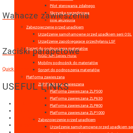
Pilot sterowania zdalnego
Wahacze zawieszenia
Skrzynka narzędziowa
Inne akcesoria
Zabezpieczenie przed upadkiem
Urządzenie samohamowne przed upadkiem serii OSL
Urządzenie zapobiegające przechylaniu LSF
Zaciski parapetowe
Sprzęt do podnoszenia materiałów
RIGID MH Series Hoist
Mobilny podnośnik do materiałów
Quick Contact
Sprzęt do podnoszenia materiałów
Platforma zawieszana
USEFUL LINKS
ZLP Platforma zawieszana
Platforma zawieszana ZLP500
Platforma zawieszana ZLP630
O RIGID
Platforma zawieszana ZLP800
Produkt
Platforma zawieszana ZLP1000
Certyfikaty
Zabezpieczenie przed upadkiem
Zastosowania
Urządzenie samohamowne przed upadkiem ser
Skontaktuj się z nami