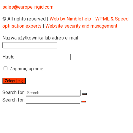
sales@europe-rigid.com
© All rights reserved |
Web by Nimble.help - WPML & Speed
optiisation experts
|
Website security and management
Nazwa użytkownika lub adres e-mail
Hasło
Zapamiętaj mnie
Search for:
Search for:
Strona Główna
O RIGID
O RIGID
Certyfikaty