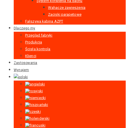
System kotwienia na dachu
Wahacze zawieszenia
Zaciski parapetowe
Fałszywa kabina AZPT
Dlaczego my
Przegląd fabryki
Produkcja
Ścisła kontrola
Klienci
Zastosowania
Wynajem