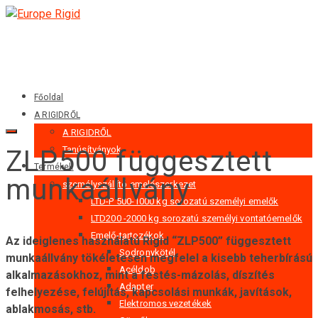
Főoldal
A RIGIDRŐL
A RIGIDRŐL
Tanúsítványok
ZLP500 függesztett
Termékek
munkaállvány
személyszállító emelőszerkezet
LTD-P 500-1000 kg sorozatú személyi emelők
LTD200 -2000 kg sorozatú személyi vontatóemelők
Emelő-tartozékok
Az ideiglenes használatú Rigid “ZLP500” függesztett
Sodronykötél
munkaállvány tökéletesen megfelel a kisebb teherbírású
Acéldob
alkalmazásokhoz, mint a festés-mázolás, díszítés
Adapter
felhelyezése, felújítás, kapcsolási munkák, javítások,
Elektromos vezetékek
ablakmosás, stb.