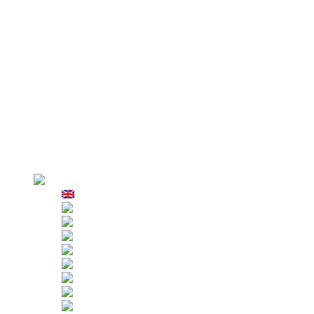
Elektromos vezérlőszekrény
Mennyezeti rögzítő rendszer
Függőkar
Parapet szorítókapcsok
AZPT hamis kabin
Miért mi
Gyár megtekintése
Gyártás
Strict Inspection
Ügyfelek
Alkalmazás
Emelőbérlés