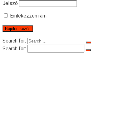
Jelszó
Emlékezzen rám
Search for:
Search for:
Főoldal
A RIGIDRŐL
A RIGIDRŐL
Tanúsítványok
Termékek
személyszállító emelőszerkezet
LTD-P 500-1000 kg sorozatú személyi
emelők
LTD200 -2000 kg sorozatú személyi
vontatóemelők
Emelő-tartozékok
Sodronykötél
Acéldob