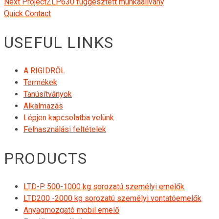
Next Project
ZLP630 függesztett munkaállvány
Quick Contact
USEFUL LINKS
A RIGIDRŐL
Termékek
Tanúsítványok
Alkalmazás
Lépjen kapcsolatba velünk
Felhasználási feltételek
PRODUCTS
LTD-P 500-1000 kg sorozatú személyi emelők
LTD200 -2000 kg sorozatú személyi vontatóemelők
Anyagmozgató mobil emelő