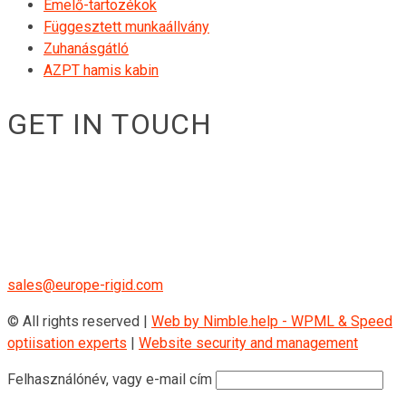
Emelő-tartozékok
Függesztett munkaállvány
Zuhanásgátló
AZPT hamis kabin
GET IN TOUCH
RIGID GmbH
Museumstraße 3b/16
Wien Österreich 1070
+43 670 408 29 41
sales@europe-rigid.com
© All rights reserved |
Web by Nimble.help - WPML & Speed
optiisation experts
|
Website security and management
Felhasználónév, vagy e-mail cím