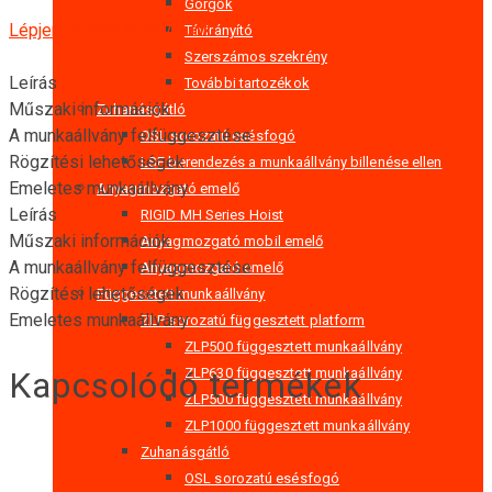
Görgők
Lépjen kapcsolatba velünk
Távirányító
Szerszámos szekrény
Leírás
További tartozékok
Műszaki információk
Zuhanásgátló
A munkaállvány felfüggesztése
OSL sorozatú esésfogó
Rögzítési lehetőségek
LSF berendezés a munkaállvány billenése ellen
Emeletes munkaállvány
Anyagmozgató emelő
Leírás
RIGID MH Series Hoist
Műszaki információk
Anyagmozgató mobil emelő
A munkaállvány felfüggesztése
Anyagmozgató emelő
Rögzítési lehetőségek
Függesztett munkaállvány
Emeletes munkaállvány
ZLP sorozatú függesztett platform
ZLP500 függesztett munkaállvány
Kapcsolódó termékek
ZLP630 függesztett munkaállvány
ZLP500 függesztett munkaállvány
ZLP1000 függesztett munkaállvány
Zuhanásgátló
OSL sorozatú esésfogó