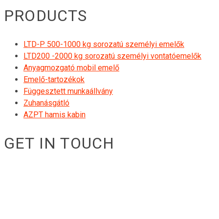
PRODUCTS
LTD-P 500-1000 kg sorozatú személyi emelők
LTD200 -2000 kg sorozatú személyi vontatóemelők
Anyagmozgató mobil emelő
Emelő-tartozékok
Függesztett munkaállvány
Zuhanásgátló
AZPT hamis kabin
GET IN TOUCH
RIGID GmbH
Museumstraße 3b/16
Wien Österreich 1070
+43 670 408 29 41