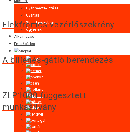
Miért mi
Gyár megtekintése
Gyártás
Elektromos vezérlőszekrény
Strict Inspection
Ügyfelek
Alkalmazás
Emelőbérlés
A billenés-gátló berendezés
ZLP1000 függesztett
munkaállvány