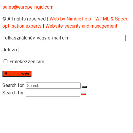
sales@europe-rigid.com
© All rights reserved |
Web by Nimble.help - WPML & Speed
optiisation experts
|
Website security and management
Felhasználónév, vagy e-mail cím
Jelszó
Emlékezzen rám
Search for:
Search for:
Főoldal
A RIGIDRŐL
A RIGIDRŐL
Tanúsítványok
Termékek