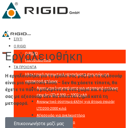
ΣΠΙΤΙ
Ο RIGID
Εργαλειοθήκη
Ο RIGID
Πιστοποιητικά
ΤΑ ΠΡΟΙΟΝΤΑ
Hλεκτρικά ανυψωτικά μηχανήματα σχοινιών για
Η εργαλειοθήκη για το γρύλο σας μαζί με τα αξεσουάρ
μεταφορά ατόμων
είναι μια πρακτική λύση – δεν θα χάσετε τίποτα, θα
Ανυψωτικά μηχανήματα για μεταφορά ατόμων
έχετε τα πάντα μαζεμένα σε ένα χώρο και ο γρύλος
σειράς LTD-P 500 – 1000 κιλά
σας με αξεσουάρ δεν θα υποστεί ζημιά κατά τη
Ανυψωτικό σύστημα έλξης για άτομα σειράς
μεταφορά.
LTD200-2000 κιλά
Αξεσουάρ για ανελκυστήρα
Συρματόσχοινο
Επικοινωνήστε μαζί μας