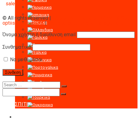
sales@europe-rigid.com
© All rights reserved |
Web by Nimble.help - WPML & Speed
optiisation experts
|
Website security and management
Όνομα χρήστη ή διεύθυνση email
Συνθηματικό
Να με θυμάσαι
ΣΠΙΤΙ
Ο RIGID
Ο RIGID
Πιστοποιητικά
ΤΑ ΠΡΟΙΟΝΤΑ
Hλεκτρικά ανυψωτικά μηχανήματα σχοινιών