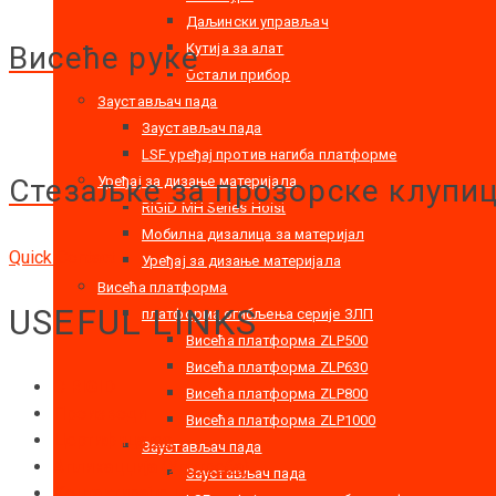
Даљински управљач
Висеће руке
Кутија за алат
Остали прибор
Заустављач пада
Заустављач пада
LSF уређај против нагиба платформе
Стезаљке за прозорске клупиц
Уређај за дизање материјала
RIGID MH Series Hoist
Мобилна дизалица за материјал
Quick Contact
Уређај за дизање материјала
Висећа платформа
USEFUL LINKS
платформа огибљења серије ЗЛП
Висећа платформа ZLP500
Висећа платформа ZLP630
O RIGID
Висећа платформа ZLP800
Производи
Висећа платформа ZLP1000
Цертифицатес
Заустављач пада
Апликацџија (Употреба)
Заустављач пада
Контактирајте нас