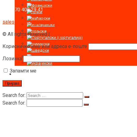
+43 670 408 29 41
sales@europe-rigid.com
© All rights reserved |
Web by Nimble.help - WPML & Speed opt
Корисничко име или адреса е-поште
Лозинка
Запамти ме
Search for:
Search for:
Почетна страница
O RIGID
O RIGID
Цертифицатес