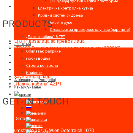
LSF уређај против нагиба платформе
Услови
Електрична контролна кутија
Кровни систем сидрења
PRODUCTS
Висеће руке
Стезаљке за прозорске клупице (парапете)
„Лажна кабина“ AZPT
LTD-P дизалица за превоз лица
Зашто ми
LTD200 Вучна дизалица за превоз људи 2000KG
Обилазак фабрике
Мобилна дизалица за материјал
Производња
Прибор за дизалицу
Строга контрола
Висећа платформа
Клијенти
Заустављач пада
Апликацџија (Употреба)
„Лажна кабина“ AZPT
Изнајмљивање
GET IN TOUCH
RIGID GmbH
Museumstraße 3b/16
Wien Österreich 1070