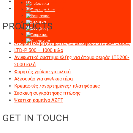
Επικοινωνήστε μαζί μας
όροι και Προϋποθέσεις
PRODUCTS
Ανυψωτικά μηχανήματα για μεταφορά ατόμων σειράς
LTD-P 500 – 1000 κιλά
Ανυψωτικό σύστημα έλξης για άτομα σειράς LTD200-
2000 κιλά
Φορητός γρύλος για υλικά
Αξεσουάρ για ανελκυστήρα
Κρεμαστές /αναρτημένες/ πλατφόρμες
Συσκευή συγκράτησης πτώσης
Ψεύτικη καμπίνα AZPT
GET IN TOUCH