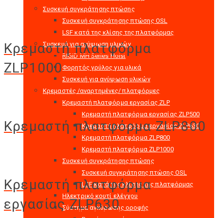
Συσκευή συγκράτησης πτώσης
Συσκευή συγκράτησης πτώσης OSL
LSF κατά της κλίσης της πλατφόρμας
Κρεμαστή πλατφόρμα
Συσκευή για ανύψωση υλικών
RIGID MH Series Hoist
ZLP1000
Φορητός γρύλος για υλικά
Συσκευή για ανύψωση υλικών
Κρεμαστές /αναρτημένες/ πλατφόρμες
Κρεμαστή πλατφόρμα εργασίας ZLP
Κρεμαστή πλατφόρμα εργασίας ZLP500
Κρεμαστή πλατφόρμα ZLP800
Κρεμαστή πλατφόρμα εργασίας ZLP630
Κρεμαστή πλατφόρμα ZLP800
Κρεμαστή πλατφόρμα ZLP1000
Συσκευή συγκράτησης πτώσης
Συσκευή συγκράτησης πτώσης OSL
Κρεμαστή πλατφόρμα
LSF κατά της κλίσης της πλατφόρμας
Hλεκτρικό κουτί ελέγχου
εργασίας ZLP630
Σύστημα αγκύρωσης οροφής