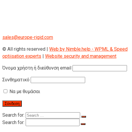
RIGID GmbH
Museumstraße 3b/16
Wien Österreich 1070
+43 670 408 29 41
sales@europe-rigid.com
© All rights reserved |
Web by Nimble.help - WPML & Speed
optiisation experts
|
Website security and management
Όνομα χρήστη ή διεύθυνση email
Συνθηματικό
Να με θυμάσαι
Search for:
Search for: